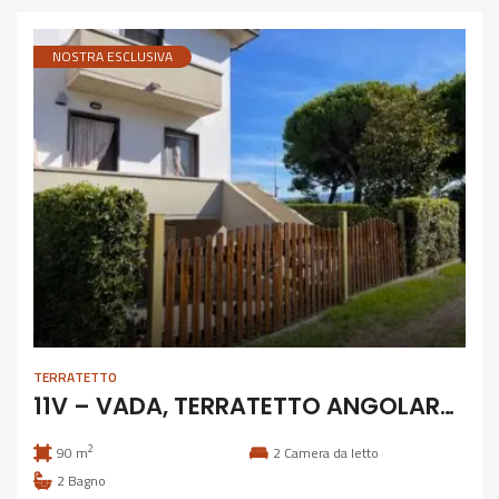
NOSTRA ESCLUSIVA
TERRATETTO
11V – VADA, TERRATETTO ANGOLARE CON GIARDINO E GARAGE
2
90 m
2
Camera da letto
2
Bagno