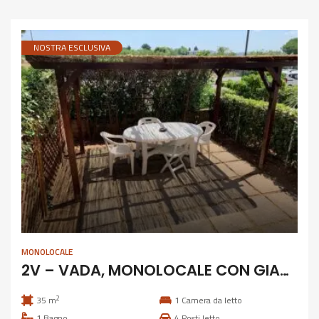
NOSTRA ESCLUSIVA
MONOLOCALE
2V – VADA, MONOLOCALE CON GIARDINO E GARAGE
2
35 m
1
Camera da letto
1
Bagno
4
Posti letto