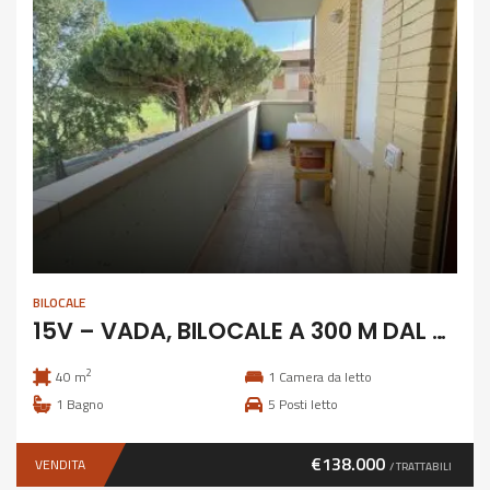
BILOCALE
15V – VADA, BILOCALE A 300 M DAL MARE
2
40 m
1
Camera da letto
1
Bagno
5
Posti letto
€138.000
VENDITA
/ TRATTABILI