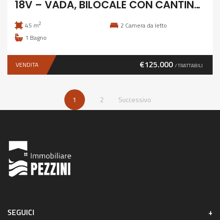
18V – VADA, BILOCALE CON CANTINA COMUNICANTE
2
45 m
2
Camera da letto
1
Bagno
€125.000
VENDITA
/ TRATTABILI
1
2
Successivo
SEGUICI