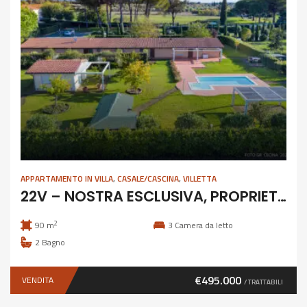
APPARTAMENTO IN VILLA
,
CASALE/CASCINA
,
VILLETTA
22V – NOSTRA ESCLUSIVA, PROPRIETA’ INDIPENDENTE CON PISCINA
2
90 m
3
Camera da letto
2
Bagno
€495.000
VENDITA
/ TRATTABILI