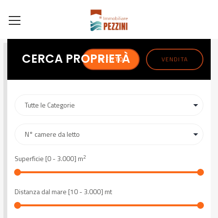
CERCA PROPRIETÀ
AFFITTO
VENDITA
2
Superficie [
0
-
3.000
] m
Distanza dal mare [
10
-
3.000
] mt