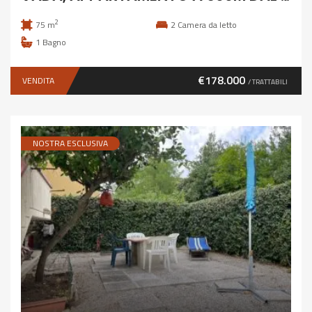
2
75 m
2
Camera da letto
1
Bagno
€178.000
VENDITA
/ TRATTABILI
NOSTRA ESCLUSIVA