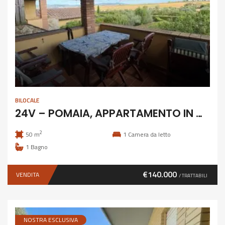
BILOCALE
24V – POMAIA, APPARTAMENTO IN COLONICA
2
50 m
1
Camera da letto
1
Bagno
€140.000
VENDITA
/ TRATTABILI
NOSTRA ESCLUSIVA