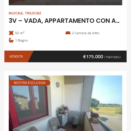
BILOCALE
,
TRILOCALE
3V – VADA, APPARTAMENTO CON AMPIO GIARDINO
2
50 m
2
Camera da letto
1
Bagno
€175.000
VENDITA
/ TRATTABILI
NOSTRA ESCLUSIVA