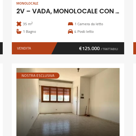
MONOLOCALE
2V – VADA, MONOLOCALE CON GIARDINO E GARAGE
2
35 m
1
Camera da letto
1
Bagno
4
Posti letto
€125.000
VENDITA
/ TRATTABILI
NOSTRA ESCLUSIVA