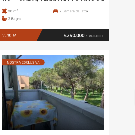
2
90 m
2
Camera da letto
2
Bagno
€240.000
VENDITA
/ TRATTABILI
NOSTRA ESCLUSIVA