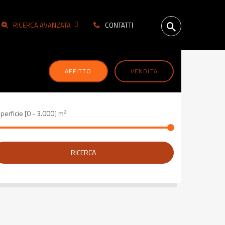
RICERCA AVANZATA
CONTATTI
AFFITTO
VENDITA
2
perficie [
0
-
3.000
] m
RICERCA