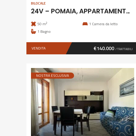
BILOCALE
24V – POMAIA, APPARTAMENTO IN COLONICA
2
50 m
1
Camera da letto
1
Bagno
€140.000
VENDITA
/ TRATTABILI
NOSTRA ESCLUSIVA