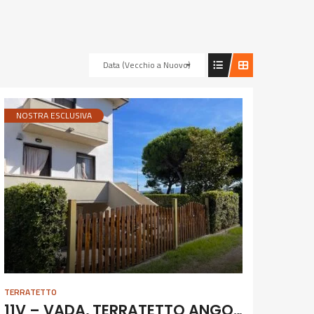
Data (Vecchio a Nuovo)
NOSTRA ESCLUSIVA
TERRATETTO
11V – VADA, TERRATETTO ANGOLARE CON GIARDINO E GARAGE