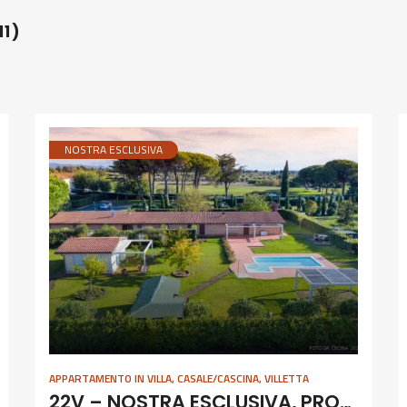
11)
NOSTRA ESCLUSIVA
APPARTAMENTO IN VILLA
,
CASALE/CASCINA
,
VILLETTA
22V – NOSTRA ESCLUSIVA, PROPRIETA’ INDIPENDENTE CON PISCINA