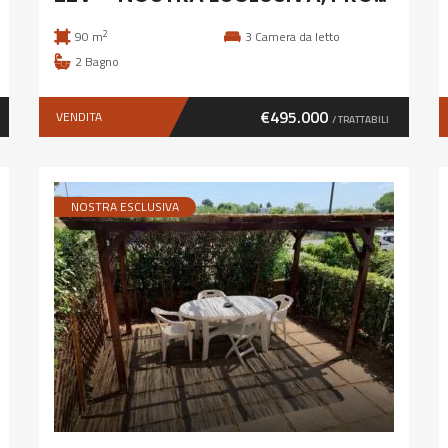
2
90 m
3
Camera da letto
2
Bagno
€495.000
VENDITA
/ TRATTABILI
NOSTRA ESCLUSIVA