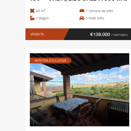
2
40 m
1
Camera da letto
1
Bagno
5
Posti letto
€138.000
VENDITA
/ TRATTABILI
NOSTRA ESCLUSIVA