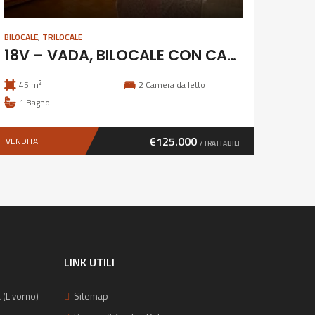
BILOCALE
,
TRILOCALE
18V – VADA, BILOCALE CON CANTINA COMUNICANTE
2
45 m
2
Camera da letto
1
Bagno
€125.000
VENDITA
/ TRATTABILI
LINK UTILI
Sitemap
 (Livorno)