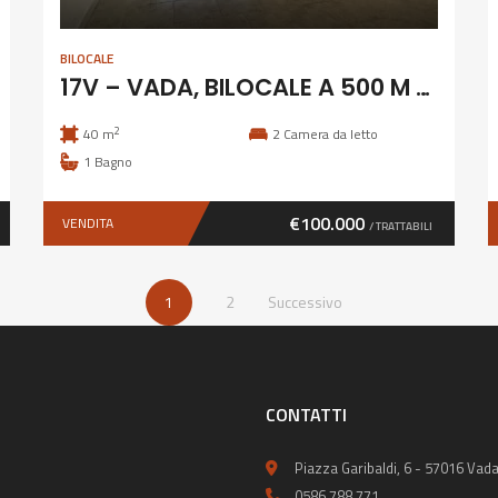
BILOCALE
17V – VADA, BILOCALE A 500 M DAL MARE
2
40 m
2
Camera da letto
1
Bagno
€100.000
VENDITA
/ TRATTABILI
1
2
Successivo
CONTATTI
Piazza Garibaldi, 6 - 57016 Vada
0586 788 771