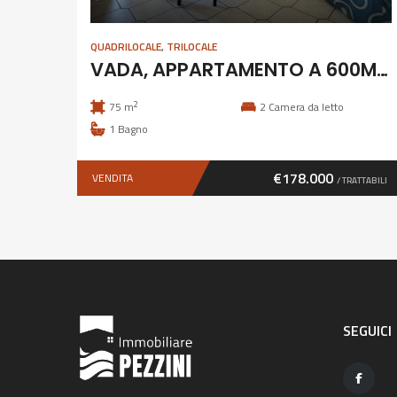
QUADRILOCALE
,
TRILOCALE
VADA, APPARTAMENTO A 600M DAL MARE
2
75 m
2
Camera da letto
1
Bagno
€178.000
VENDITA
/ TRATTABILI
SEGUICI