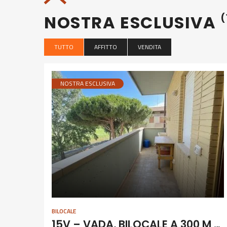
NOSTRA ESCLUSIVA
(
TUTTO
AFFITTO
VENDITA
NOSTRA ESCLUSIVA
BILOCALE
15V – VADA, BILOCALE A 300 M DAL MARE