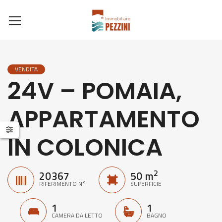
VENDITA
24V – POMAIA,
APPARTAMENTO
IN COLONICA
2
20367
50 m
RIFERIMENTO N°
SUPERFICIE
1
1
CAMERA DA LETTO
BAGNO