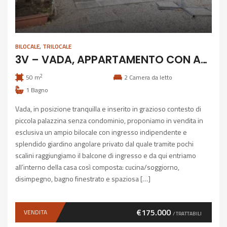
BILOCALE
,
TRILOCALE
3V – VADA, APPARTAMENTO CON AMPIO GIARDINO
2
50 m
2
Camera da letto
1
Bagno
Vada, in posizione tranquilla e inserito in grazioso contesto di
piccola palazzina senza condominio, proponiamo in vendita in
esclusiva un ampio bilocale con ingresso indipendente e
splendido giardino angolare privato dal quale tramite pochi
scalini raggiungiamo il balcone di ingresso e da qui entriamo
all’interno della casa così composta: cucina/soggiorno,
disimpegno, bagno finestrato e spaziosa […]
€175.000
VENDITA
/ TRATTABILI