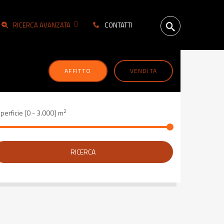
RICERCA AVANZATA
CONTATTI
AFFITTO
VENDITA
2
perficie [
0
-
3.000
] m
RICERCA