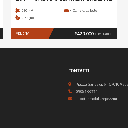
2
260 m
4
Camera da letto
2
Bagno
€420.000
VENDITA
/ TRATTABILI
CONTATTI
Piazza Garibaldi, 6 - 57016 Vada
0586 788 771
info@immobiliarepezzini.it