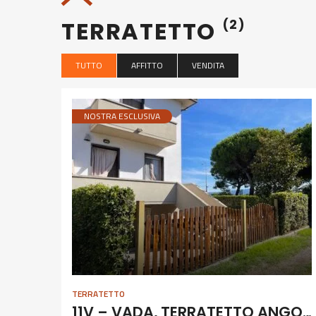
TERRATETTO
(2)
TUTTO
AFFITTO
VENDITA
NOSTRA ESCLUSIVA
TERRATETTO
11V – VADA, TERRATETTO ANGOLARE CON GIARDINO E GARAGE