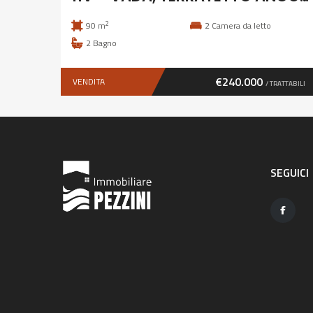
2
90 m
2
Camera da letto
2
Bagno
€240.000
VENDITA
/ TRATTABILI
SEGUICI