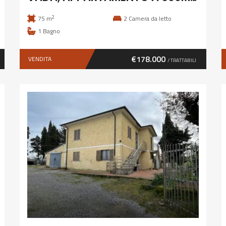
2
75 m
2
Camera da letto
1
Bagno
€178.000
VENDITA
/ TRATTABILI