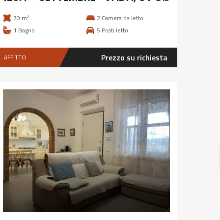
2
70 m
2
Camera da letto
1
Bagno
5
Posti letto
Prezzo su richiesta
AFFITTO