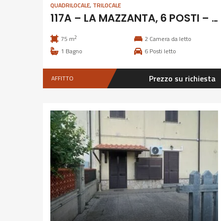
QUADRILOCALE
,
TRILOCALE
117A – LA MAZZANTA, 6 POSTI – LUGLIO E SETTEMBRE
2
75 m
2
Camera da letto
1
Bagno
6
Posti letto
Prezzo su richiesta
AFFITTO