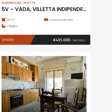
QUADRILOCALE
,
VILLETTA
5V – VADA, VILLETTA INDIPENDENTE
2
90 m
2
Camera da letto
2
Bagno
€435.000
VENDITA
/ TRATTABILI