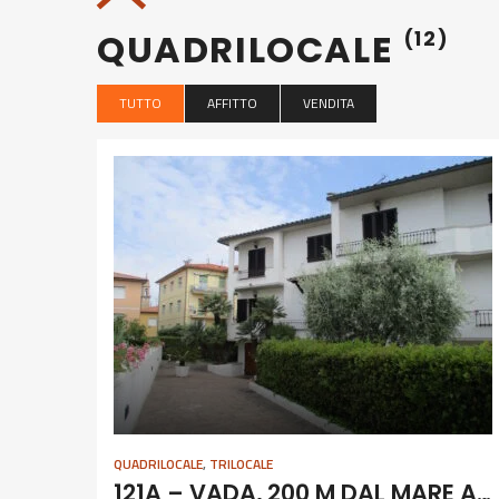
QUADRILOCALE
(12)
TUTTO
AFFITTO
VENDITA
QUADRILOCALE
,
TRILOCALE
121A – VADA, 200 M DAL MARE AGOSTO MESE INTERO