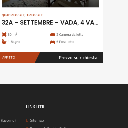
QUADRILOCALE
,
TRILOCALE
32A – SETTEMBRE – VADA, 4 VANI CLIMATIZZATO
2
80 m
2
Camera da letto
1
Bagno
6
Posti letto
Prezzo su richiesta
AFFITTO
LINK UTILI
Sitemap
 (Livorno)