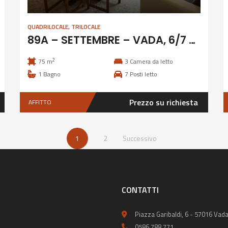
QUADRILOCALE
,
TRILOCALE
89A – SETTEMBRE – VADA, 6/7 posti letto
2
75 m
3
Camera da letto
1
Bagno
7
Posti letto
Prezzo su richiesta
AFFITTO
1
2
Successivo
CONTATTI
Piazza Garibaldi, 6 - 57016 Vada
0586 788 771