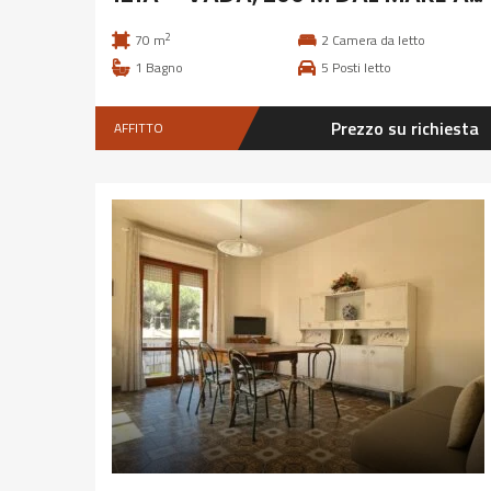
2
70 m
2
Camera da letto
1
Bagno
5
Posti letto
Prezzo su richiesta
AFFITTO