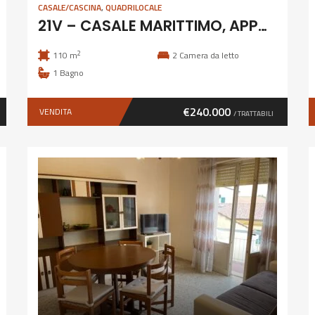
CASALE/CASCINA
,
QUADRILOCALE
21V – CASALE MARITTIMO, APPARTAMENTO IN BIFAMILIARE
2
110 m
2
Camera da letto
1
Bagno
€240.000
VENDITA
/ TRATTABILI