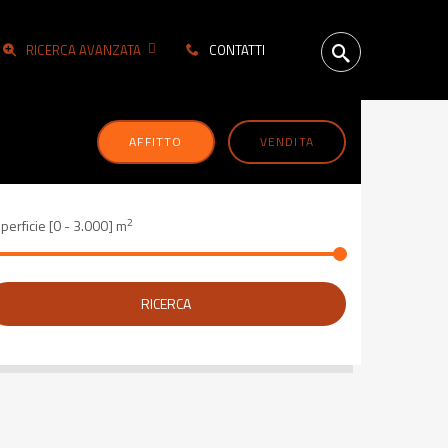
RICERCA AVANZATA
CONTATTI
AFFITTO
VENDITA
2
perficie [
0
-
3.000
] m
RICERCA