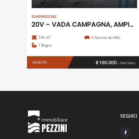
QUADRILOCALE
20V – VADA CAMPAGNA, AMPIO 4 VANI
2
130 m
3
Camera da letto
1
Bagno
€190.000
VENDITA
/ TRATTABILI
SEGUICI