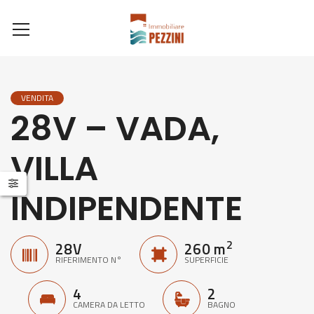
VENDITA
28V – VADA,
VILLA
INDIPENDENTE
2
28V
260 m
RIFERIMENTO N°
SUPERFICIE
4
2
CAMERA DA LETTO
BAGNO