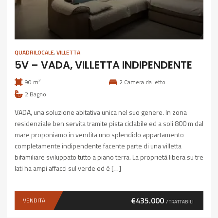
QUADRILOCALE
,
VILLETTA
5V – VADA, VILLETTA INDIPENDENTE
2
90 m
2
Camera da letto
2
Bagno
VADA, una soluzione abitativa unica nel suo genere. In zona
residenziale ben servita tramite pista ciclabile ed a soli 800 m dal
mare proponiamo in vendita uno splendido appartamento
completamente indipendente facente parte di una villetta
bifamiliare sviluppato tutto a piano terra. La proprietà libera su tre
lati ha ampi affacci sul verde ed è […]
€435.000
VENDITA
/ TRATTABILI