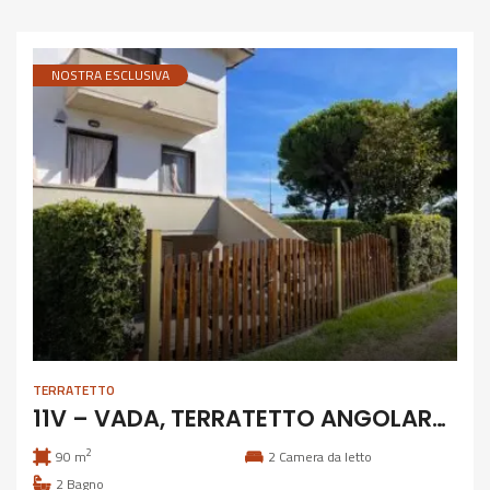
NOSTRA ESCLUSIVA
TERRATETTO
11V – VADA, TERRATETTO ANGOLARE CON GIARDINO E GARAGE
2
90 m
2
Camera da letto
2
Bagno