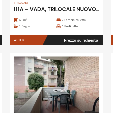
TRILOCALE
111A – VADA, TRILOCALE NUOVO 4 POSTI
2
60 m
2
Camera da letto
1
Bagno
4
Posti letto
Prezzo su richiesta
AFFITTO