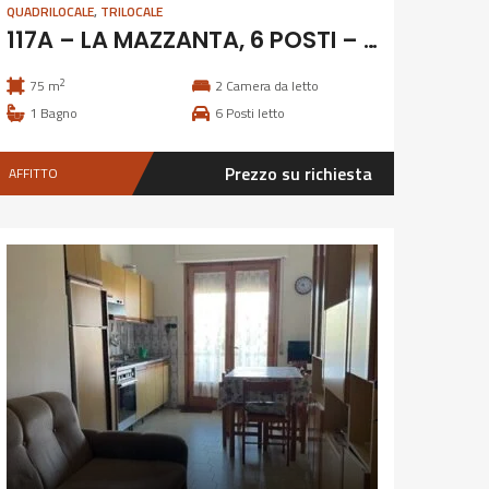
QUADRILOCALE
,
TRILOCALE
117A – LA MAZZANTA, 6 POSTI – LUGLIO E SETTEMBRE
2
75 m
2
Camera da letto
1
Bagno
6
Posti letto
Prezzo su richiesta
AFFITTO