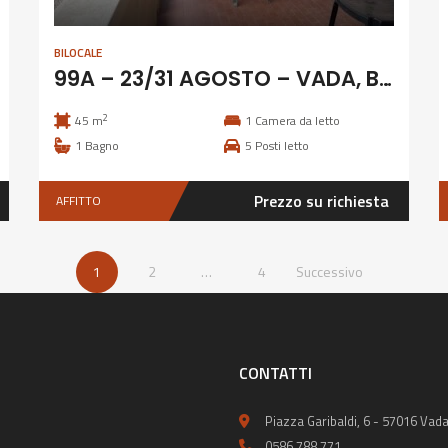
BILOCALE
99A – 23/31 AGOSTO – VADA, BILOCALE A 400 M DAL MARE
2
45 m
1
Camera da letto
1
Bagno
5
Posti letto
Prezzo su richiesta
AFFITTO
1
2
…
4
Successivo
CONTATTI
Piazza Garibaldi, 6 - 57016 Vada
0586 788 771