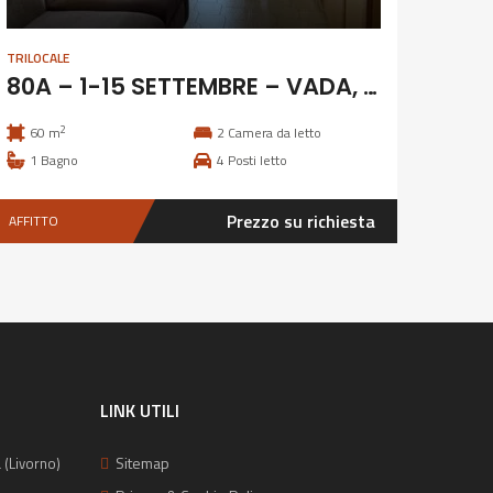
TRILOCALE
80A – 1-15 SETTEMBRE – VADA, 4 POSTI
2
60 m
2
Camera da letto
1
Bagno
4
Posti letto
Prezzo su richiesta
AFFITTO
LINK UTILI
Sitemap
 (Livorno)