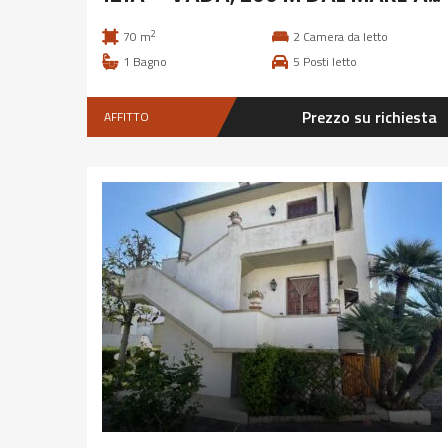
2
70 m
2
Camera da letto
1
Bagno
5
Posti letto
Prezzo su richiesta
AFFITTO