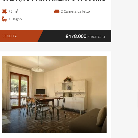
2
75 m
2
Camera da letto
1
Bagno
€178.000
VENDITA
/ TRATTABILI