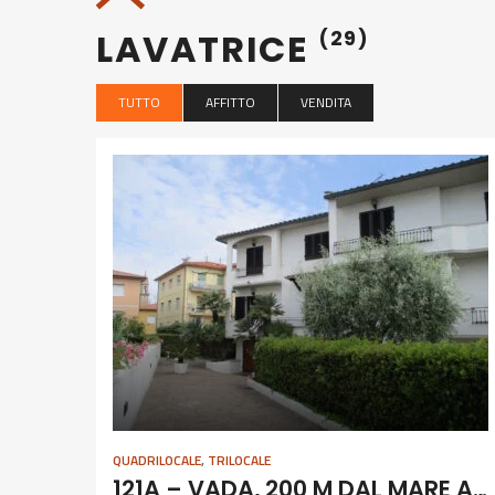
LAVATRICE
(29)
TUTTO
AFFITTO
VENDITA
QUADRILOCALE
,
TRILOCALE
121A – VADA, 200 M DAL MARE AGOSTO MESE INTERO