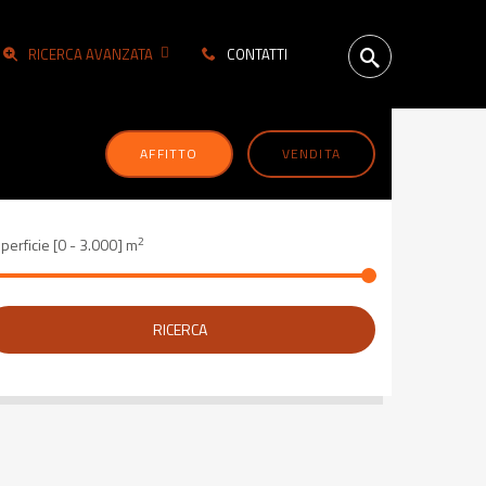
RICERCA AVANZATA
CONTATTI
AFFITTO
VENDITA
2
perficie [
0
-
3.000
] m
RICERCA