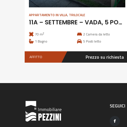
APPARTAMENTO IN VILLA
,
TRILOCALE
11A – SETTEMBRE – VADA, 5 POSTI
2
70 m
2
Camera da letto
1
Bagno
5
Posti letto
Prezzo su richiesta
AFFITTO
SEGUICI