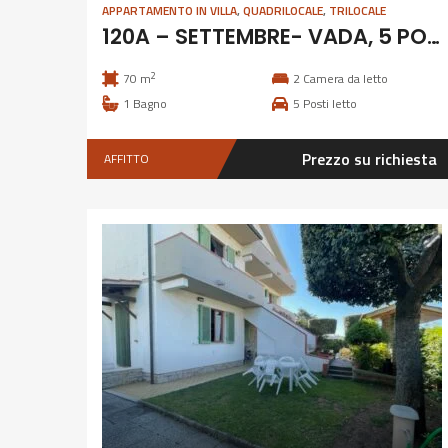
APPARTAMENTO IN VILLA
,
QUADRILOCALE
,
TRILOCALE
120A – SETTEMBRE- VADA, 5 POSTI
2
70 m
2
Camera da letto
1
Bagno
5
Posti letto
Prezzo su richiesta
AFFITTO