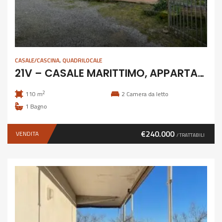
CASALE/CASCINA
,
QUADRILOCALE
21V – CASALE MARITTIMO, APPARTAMENTO IN BIFAMILIARE
2
110 m
2
Camera da letto
1
Bagno
€240.000
VENDITA
/ TRATTABILI