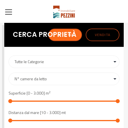
CERCA PROPRIETÀ
AFFITTO
VENDITA
2
Superficie [
0
-
3.000
] m
Distanza dal mare [
10
-
3.000
] mt