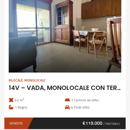
BILOCALE
,
MONOLOCALE
14V – VADA, MONOLOCALE CON TERRAZZA
2
42 m
1
Camera da letto
1
Bagno
4
Posti letto
€119.000
VENDITA
/ TRATTABILI