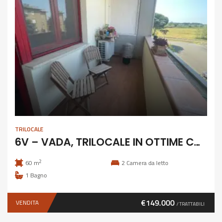
TRILOCALE
6V – VADA, TRILOCALE IN OTTIME CONDIZIONI
2
60 m
2
Camera da letto
1
Bagno
€149.000
VENDITA
/ TRATTABILI