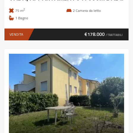
2
75 m
2
Camera da letto
1
Bagno
€178.000
VENDITA
/ TRATTABILI