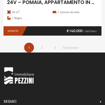
24V – POMAIA, APPARTAMENTO IN COLONICA
2
50 m
1
Camera da letto
1
Bagno
€140.000
VENDITA
/ TRATTABILI
1
2
3
Successivo
SEGUICI