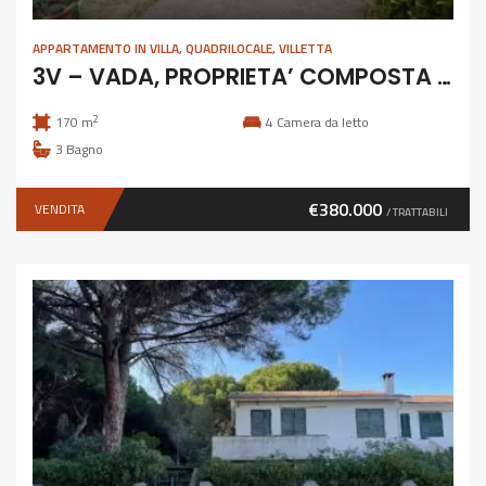
APPARTAMENTO IN VILLA
,
QUADRILOCALE
,
VILLETTA
3V – VADA, PROPRIETA’ COMPOSTA DA DUE APPARTAMENTI
2
170 m
4
Camera da letto
3
Bagno
€380.000
VENDITA
/ TRATTABILI