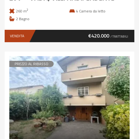
2
260 m
4
Camera da letto
2
Bagno
€420.000
VENDITA
/ TRATTABILI
PREZZO AL RIBASSO