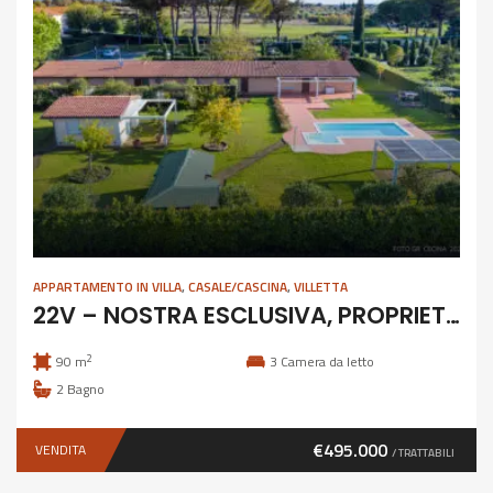
APPARTAMENTO IN VILLA
,
CASALE/CASCINA
,
VILLETTA
22V – NOSTRA ESCLUSIVA, PROPRIETA’ INDIPENDENTE CON PISCINA
2
90 m
3
Camera da letto
2
Bagno
€495.000
VENDITA
/ TRATTABILI