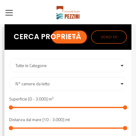
CERCA PROPRIETÀ
AFFITTO
VENDITA
2
Superficie [
0
-
3.000
] m
Distanza dal mare [
10
-
3.000
] mt