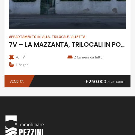
APPARTAMENTO IN VILLA
,
TRILOCALE
,
VILLETTA
7V – LA MAZZANTA, TRILOCALI IN POSIZIONE ESCLUSIVA
2
70 m
2
Camera da letto
1
Bagno
€250.000
VENDITA
/ TRATTABILI