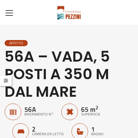
AFFITTO
56A – VADA, 5
POSTI A 350 M
DAL MARE
2
56A
65 m
RIFERIMENTO N°
SUPERFICIE
2
1
CAMERA DA LETTO
BAGNO