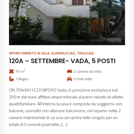
APPARTAMENTO IN VILLA
,
QUADRILOCALE
,
TRILOCALE
120A – SETTEMBRE- VADA, 5 POSTI
2
70 m
2
Camera da letto
1
Bagno
5
Posti letto
CIN: IT049017C2378PSJYO Vada, in posizione esclusiva a soli
250 m dal mare affittasi ampio trilocale al piano rialzato di villetta
quadrifamiliare. All’interno la casa è composta da soggiorno con
balcone, cucinotto con ulteriore balconcino, nel reparto notte 2
camere matrimoniali di cui una con anche letto singolo per un
totale di 5 comodi posti letto, […]