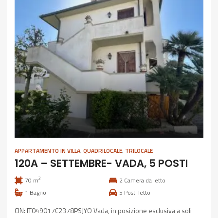
APPARTAMENTO IN VILLA
,
QUADRILOCALE
,
TRILOCALE
120A – SETTEMBRE- VADA, 5 POSTI
2
70 m
2
Camera da letto
1
Bagno
5
Posti letto
CIN: IT049017C2378PSJYO Vada, in posizione esclusiva a soli