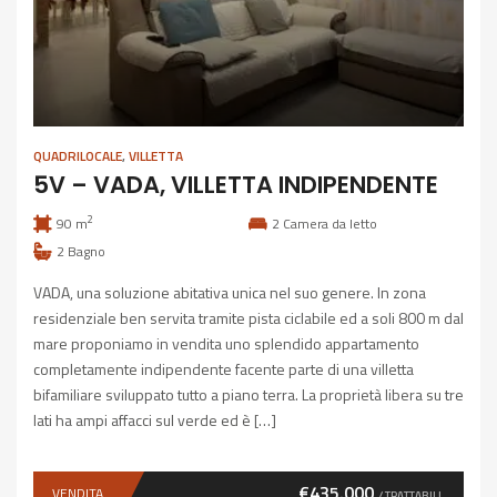
QUADRILOCALE
,
VILLETTA
5V – VADA, VILLETTA INDIPENDENTE
2
90 m
2
Camera da letto
2
Bagno
VADA, una soluzione abitativa unica nel suo genere. In zona
residenziale ben servita tramite pista ciclabile ed a soli 800 m dal
mare proponiamo in vendita uno splendido appartamento
completamente indipendente facente parte di una villetta
bifamiliare sviluppato tutto a piano terra. La proprietà libera su tre
lati ha ampi affacci sul verde ed è […]
€435.000
VENDITA
/ TRATTABILI