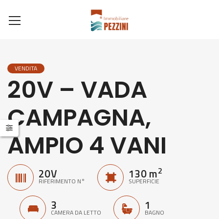
VENDITA
20V – VADA
CAMPAGNA,
AMPIO 4 VANI
2
20V
130 m
RIFERIMENTO N°
SUPERFICIE
3
1
CAMERA DA LETTO
BAGNO