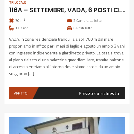
TRILOCALE
116A – SETTEMBRE, VADA, 6 POSTI CLIMATIZZATO
2
70 m
2
Camera da letto
1
Bagno
6
Posti letto
VADA, in zona residenziale tranquilla a soli 700 m dal mare
proponiamo in affitto per i mesi di luglio e agosto un ampio 3 vani
con ingresso indipendente e giardinetto privato. La casa si trova
al piano rialzato di una palazzina quadrifamiliare, tramite balcone
di accesso entriamo all’interno dove siamo accolti da un ampio
soggiorno […]
Prezzo su richiesta
AFFITTO