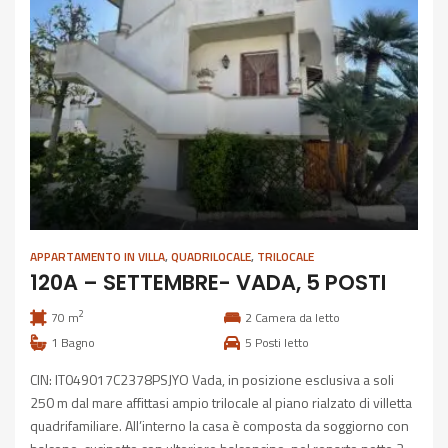
APPARTAMENTO IN VILLA
,
QUADRILOCALE
,
TRILOCALE
120A – SETTEMBRE- VADA, 5 POSTI
2
70 m
2
Camera da letto
1
Bagno
5
Posti letto
CIN: IT049017C2378PSJYO Vada, in posizione esclusiva a soli
250 m dal mare affittasi ampio trilocale al piano rialzato di villetta
quadrifamiliare. All’interno la casa è composta da soggiorno con