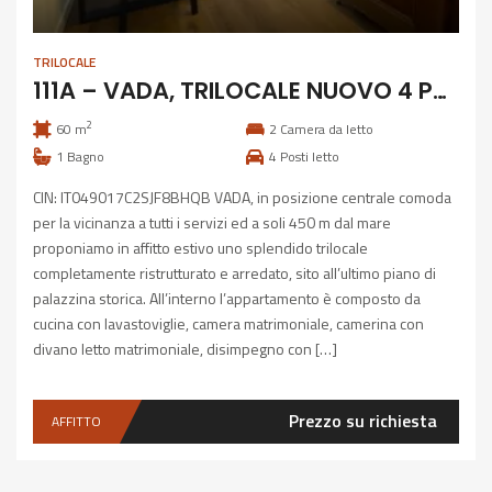
TRILOCALE
111A – VADA, TRILOCALE NUOVO 4 POSTI
2
60 m
2
Camera da letto
1
Bagno
4
Posti letto
CIN: IT049017C2SJF8BHQB VADA, in posizione centrale comoda
per la vicinanza a tutti i servizi ed a soli 450 m dal mare
proponiamo in affitto estivo uno splendido trilocale
completamente ristrutturato e arredato, sito all’ultimo piano di
palazzina storica. All’interno l’appartamento è composto da
cucina con lavastoviglie, camera matrimoniale, camerina con
divano letto matrimoniale, disimpegno con […]
Prezzo su richiesta
AFFITTO