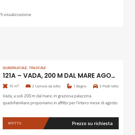
9 visualizzazione
QUADRILOCALE
,
TRILOCALE
121A – VADA, 200 M DAL MARE AGOSTO MESE INTERO
2
70 m
2
Camera da letto
1
Bagno
5
Posti letto
Vada, a soli 200 m dal mare, in graziosa palazzina
quadrifamiliare proponiamo in affitto per l’intero mese di agosto
ampio appartamento composto da soggiorno, cucinotto, 2
balconi, camera matrimoniale con possibilità di aggiungere una
Prezzo su richiesta
AFFITTO
brandina, camera con divano letto matrimoniale, bagno con box
doccia, possibilità di utilizzzare lavatrice e giardino a comune con