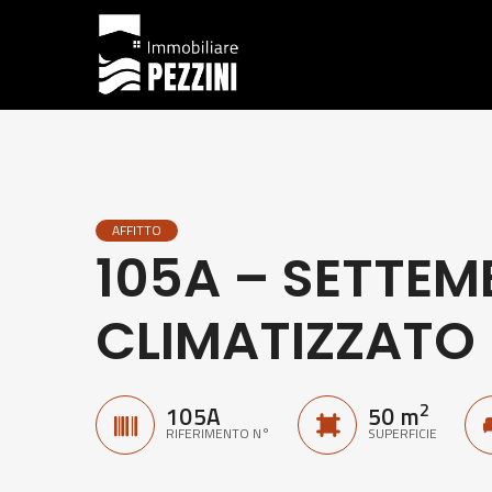
AFFITTO
105A – SETTEM
CLIMATIZZATO
2
105A
50 m
RIFERIMENTO N°
SUPERFICIE