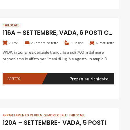
altri due […]
TRILOCALE
116A – SETTEMBRE, VADA, 6 POSTI CLIMATIZZATO
2
70 m
2
Camera da letto
1
Bagno
6
Posti letto
VADA, in zona residenziale tranquilla a soli 700 m dal mare
proponiamo in affitto per i mesi di luglio e agosto un ampio 3
vani con ingresso indipendente e giardinetto privato. La casa si
trova al piano rialzato di una palazzina quadrifamiliare, tramite
Prezzo su richiesta
AFFITTO
balcone di accesso entriamo all’interno dove siamo accolti da un
ampio soggiorno […]
APPARTAMENTO IN VILLA
,
QUADRILOCALE
,
TRILOCALE
120A – SETTEMBRE- VADA, 5 POSTI