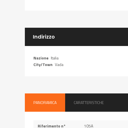
Indirizzo
Nazione
Italia
City/Town
Vada
PANORAMICA
CARATTERISTICHE
Riferimento n°
105A