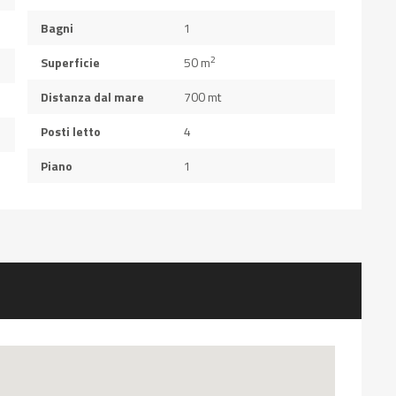
Bagni
1
2
Superficie
50 m
Distanza dal mare
700 mt
Posti letto
4
Piano
1