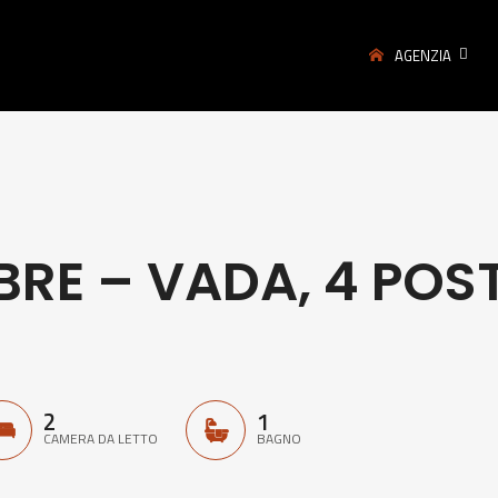
AGENZIA
BRE – VADA, 4 POST
2
1
CAMERA DA LETTO
BAGNO