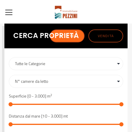
CERCA PROPRIETÀ
AFFITTO
VENDITA
2
Superficie [
0
-
3.000
] m
Distanza dal mare [
10
-
3.000
] mt