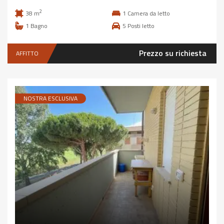
2
38 m
1
Camera da letto
1
Bagno
5
Posti letto
Prezzo su richiesta
AFFITTO
NOSTRA ESCLUSIVA