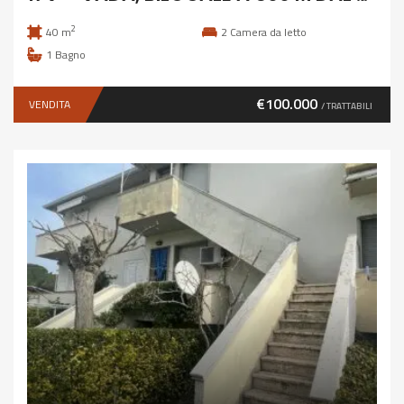
2
40 m
2
Camera da letto
1
Bagno
€100.000
VENDITA
/ TRATTABILI