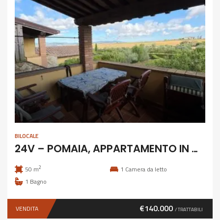
BILOCALE
24V – POMAIA, APPARTAMENTO IN COLONICA
2
50 m
1
Camera da letto
1
Bagno
€140.000
VENDITA
/ TRATTABILI