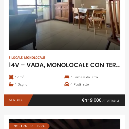
BILOCALE
,
MONOLOCALE
14V – VADA, MONOLOCALE CON TERRAZZA
2
42 m
1
Camera da letto
1
Bagno
4
Posti letto
€119.000
VENDITA
/ TRATTABILI
NOSTRA ESCLUSIVA