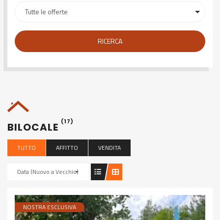
RICERCA
(17)
BILOCALE
TUTTO
AFFITTO
VENDITA
Data (Nuovo a Vecchio)
NOSTRA ESCLUSIVA