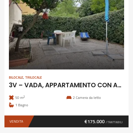
BILOCALE
,
TRILOCALE
3V – VADA, APPARTAMENTO CON AMPIO GIARDINO
2
50 m
2
Camera da letto
1
Bagno
€175.000
VENDITA
/ TRATTABILI