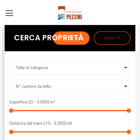
CERCA PROPRIETÀ
AFFITTO
VENDITA
2
Superficie [
0
-
3.000
] m
Distanza dal mare [
10
-
3.000
] mt