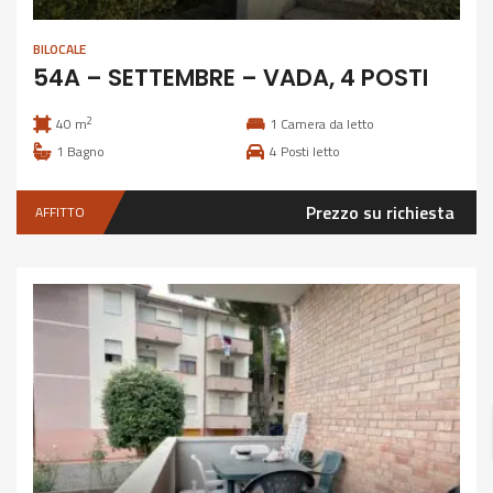
BILOCALE
54A – SETTEMBRE – VADA, 4 POSTI
2
40 m
1
Camera da letto
1
Bagno
4
Posti letto
Prezzo su richiesta
AFFITTO