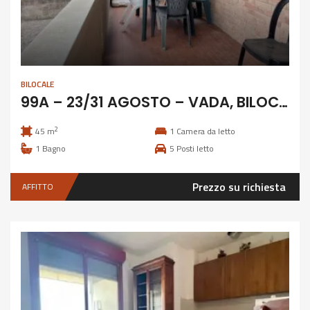
BILOCALE
99A – 23/31 AGOSTO – VADA, BILOCALE A 400 M DAL MARE
2
45 m
1
Camera da letto
1
Bagno
5
Posti letto
Prezzo su richiesta
AFFITTO