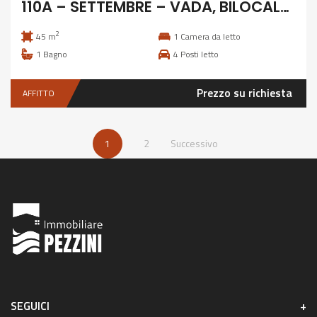
110A – SETTEMBRE – VADA, BILOCALE 4 POSTI
2
45 m
1
Camera da letto
1
Bagno
4
Posti letto
Prezzo su richiesta
AFFITTO
1
2
Successivo
SEGUICI