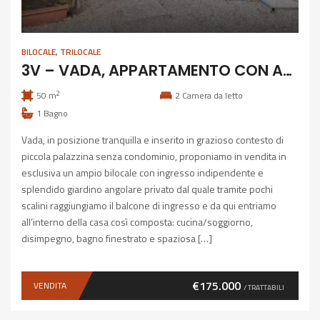
BILOCALE
,
TRILOCALE
3V – VADA, APPARTAMENTO CON AMPIO GIARDINO
2
50 m
2
Camera da letto
1
Bagno
Vada, in posizione tranquilla e inserito in grazioso contesto di
piccola palazzina senza condominio, proponiamo in vendita in
esclusiva un ampio bilocale con ingresso indipendente e
splendido giardino angolare privato dal quale tramite pochi
scalini raggiungiamo il balcone di ingresso e da qui entriamo
all’interno della casa così composta: cucina/soggiorno,
disimpegno, bagno finestrato e spaziosa […]
€175.000
VENDITA
/ TRATTABILI