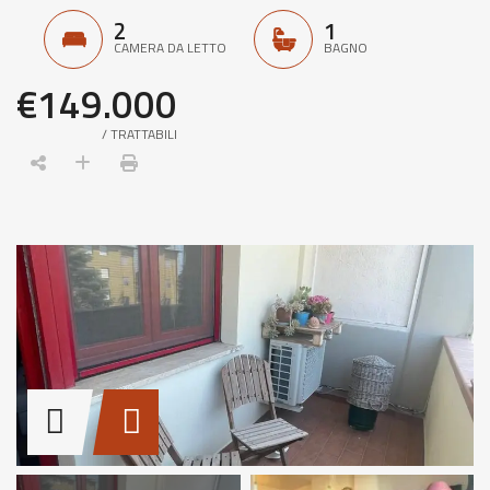
2
1
CAMERA DA LETTO
BAGNO
€149.000
/ TRATTABILI