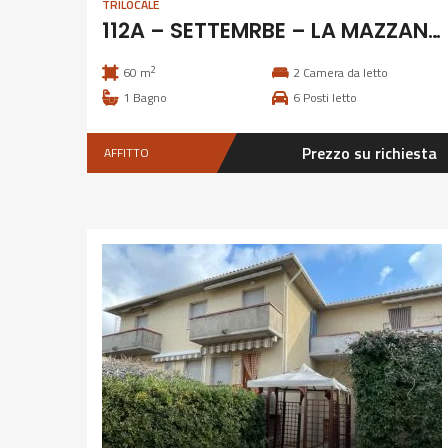
TRILOCALE
112A – SETTEMRBE – LA MAZZANTA, 6 POSTI A 200 M DAL MARE
2
60 m
2
Camera da letto
1
Bagno
6
Posti letto
Prezzo su richiesta
AFFITTO