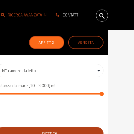
RICERCA AVANZATA
CONTATTI
AFFITTO
VENDITA
stanza dal mare [
10
-
3.000
] mt
RICERCA