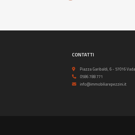
CONTATTI
Piazza Garibaldi, 6 - 57016 Vada
0586 788 771
info@immobiliarepezzini.it