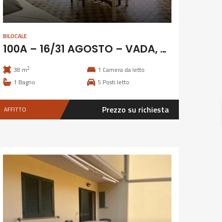
BILOCALE
100A – 16/31 AGOSTO – VADA, 4 POSTI CLIMATIZZATO
2
38 m
1
Camera da letto
1
Bagno
5
Posti letto
Prezzo su richiesta
AFFITTO