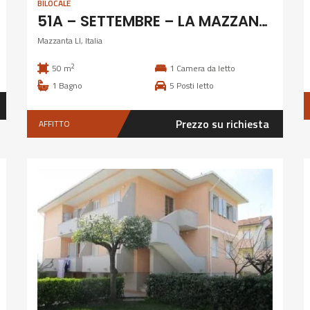
BILOCALE
51A – SETTEMBRE – LA MAZZANTA, 5 POSTI FRONTE PINETA
Mazzanta LI, Italia
2
50 m
1
Camera da letto
1
Bagno
5
Posti letto
Prezzo su richiesta
AFFITTO