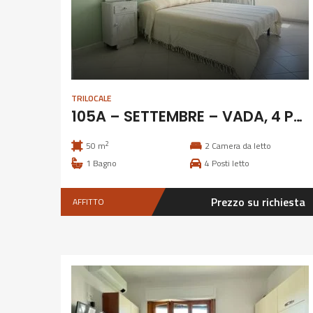
TRILOCALE
105A – SETTEMBRE – VADA, 4 POSTI CLIMATIZZATO
2
50 m
2
Camera da letto
1
Bagno
4
Posti letto
Prezzo su richiesta
AFFITTO