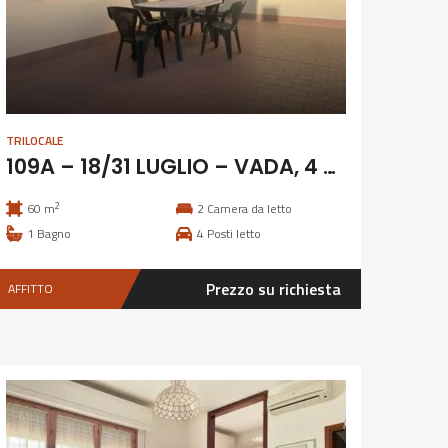
TRILOCALE
109A – 18/31 LUGLIO – VADA, 4 POSTI CON GIARDINO
2
60 m
2
Camera da letto
1
Bagno
4
Posti letto
Prezzo su richiesta
AFFITTO