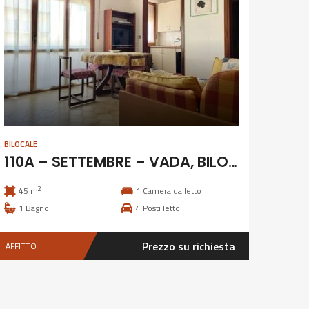
BILOCALE
110A – SETTEMBRE – VADA, BILOCALE 4 POSTI
2
45 m
1
Camera da letto
1
Bagno
4
Posti letto
Prezzo su richiesta
AFFITTO