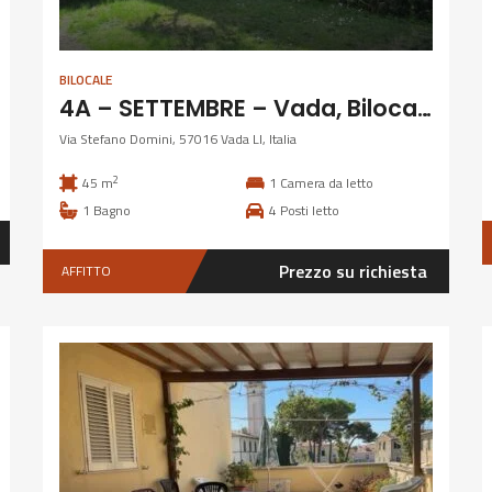
BILOCALE
4A – SETTEMBRE – Vada, Bilocale con giardino
Via Stefano Domini, 57016 Vada LI, Italia
2
45 m
1
Camera da letto
1
Bagno
4
Posti letto
Prezzo su richiesta
AFFITTO