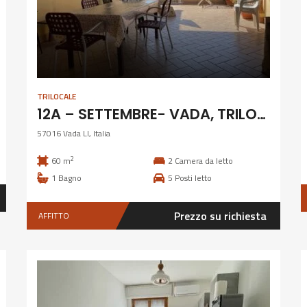
TRILOCALE
12A – SETTEMBRE- VADA, TRILOCALE CON TERRAZZA
57016 Vada LI, Italia
2
60 m
2
Camera da letto
1
Bagno
5
Posti letto
Prezzo su richiesta
AFFITTO