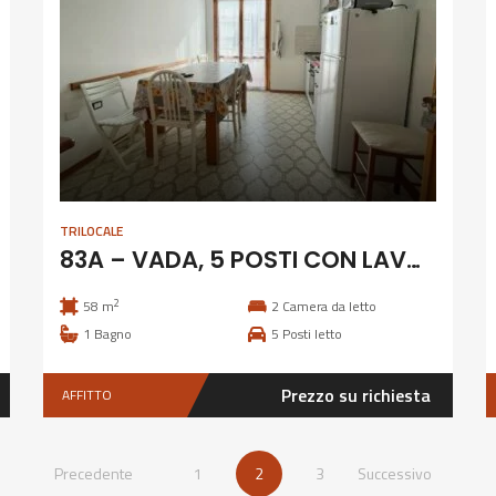
TRILOCALE
83A – VADA, 5 POSTI CON LAVATRICE E CLIMATIZZAZIONE
2
58 m
2
Camera da letto
1
Bagno
5
Posti letto
Prezzo su richiesta
AFFITTO
Precedente
1
2
3
Successivo