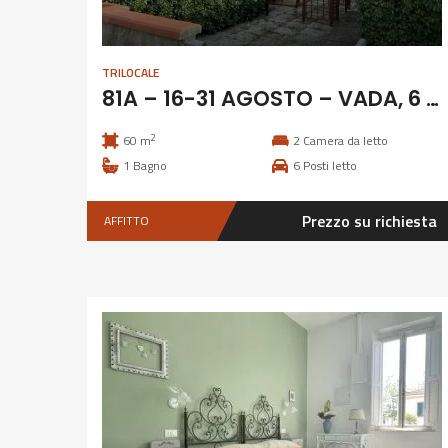
TRILOCALE
81A – 16-31 AGOSTO – VADA, 6 POSTI ZONA PIETRA BIANCA
2
60 m
2
Camera da letto
1
Bagno
6
Posti letto
Prezzo su richiesta
AFFITTO