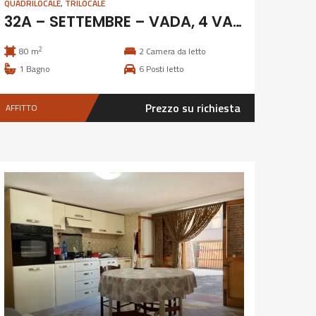
QUADRILOCALE
,
TRILOCALE
32A – SETTEMBRE – VADA, 4 VANI CLIMATIZZATO
2
80 m
2
Camera da letto
1
Bagno
6
Posti letto
Prezzo su richiesta
AFFITTO