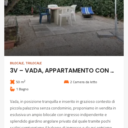
BILOCALE
,
TRILOCALE
3V – VADA, APPARTAMENTO CON AMPIO GIARDINO
2
50 m
2
Camera da letto
1
Bagno
Vada, in posizione tranquilla e inserito in grazioso contesto di
piccola palazzina senza condominio, proponiamo in vendita in
esclusiva un ampio bilocale con ingresso indipendente e
splendido giardino angolare privato dal quale tramite pochi
scalini raggiungiamo il balcone di ingresso e da qui entriamo