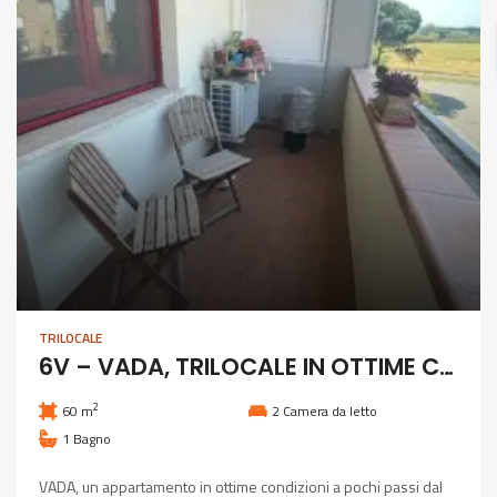
TRILOCALE
6V – VADA, TRILOCALE IN OTTIME CONDIZIONI
2
60 m
2
Camera da letto
1
Bagno
VADA, un appartamento in ottime condizioni a pochi passi dal