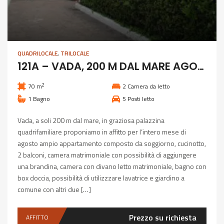
QUADRILOCALE
,
TRILOCALE
121A – VADA, 200 M DAL MARE AGOSTO MESE INTERO
2
70 m
2
Camera da letto
1
Bagno
5
Posti letto
Vada, a soli 200 m dal mare, in graziosa palazzina
quadrifamiliare proponiamo in affitto per l’intero mese di
agosto ampio appartamento composto da soggiorno, cucinotto,
2 balconi, camera matrimoniale con possibilità di aggiungere
una brandina, camera con divano letto matrimoniale, bagno con
box doccia, possibilità di utilizzzare lavatrice e giardino a
comune con altri due […]
Prezzo su richiesta
AFFITTO