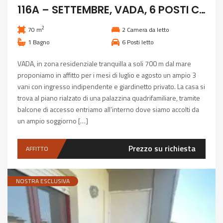
116A – SETTEMBRE, VADA, 6 POSTI CLIMATIZZATO
2
70 m
2
Camera da letto
1
Bagno
6
Posti letto
VADA, in zona residenziale tranquilla a soli 700 m dal mare
proponiamo in affitto per i mesi di luglio e agosto un ampio 3
vani con ingresso indipendente e giardinetto privato. La casa si
trova al piano rialzato di una palazzina quadrifamiliare, tramite
balcone di accesso entriamo all’interno dove siamo accolti da
un ampio soggiorno […]
Prezzo su richiesta
AFFITTO
NOSTRA ESCLUSIVA