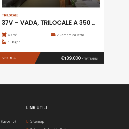
TRILOCALE
37V – VADA, TRILOCALE A 350 M DAL MARE
2
60 m
2
Camera da letto
1
Bagno
€139.000
VENDITA
/ TRATTABILI
LINK UTILI
Sitemap
 (Livorno)