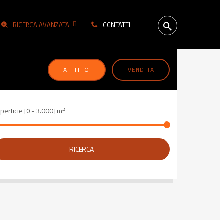
RICERCA AVANZATA
CONTATTI
AFFITTO
VENDITA
2
perficie [
0
-
3.000
] m
RICERCA