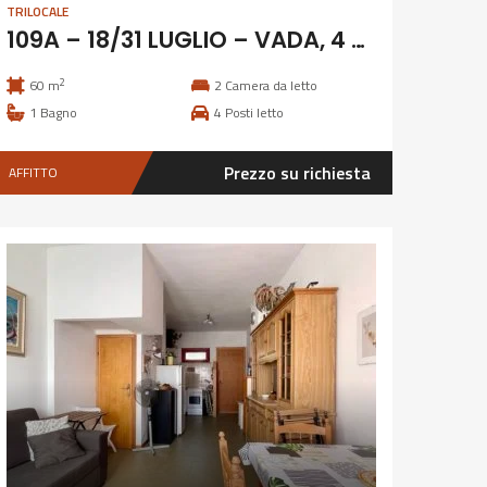
TRILOCALE
109A – 18/31 LUGLIO – VADA, 4 POSTI CON GIARDINO
2
60 m
2
Camera da letto
1
Bagno
4
Posti letto
Prezzo su richiesta
AFFITTO