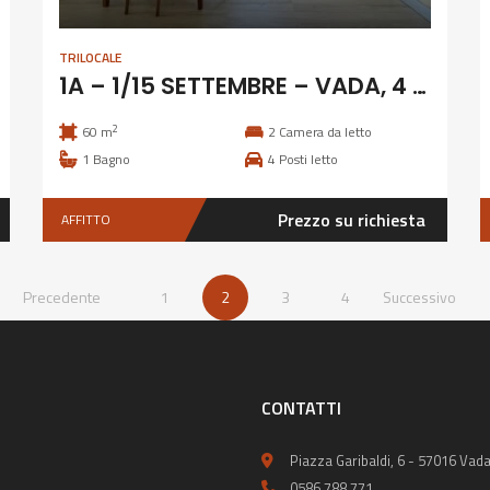
TRILOCALE
1A – 1/15 SETTEMBRE – VADA, 4 POSTI CLIMATIZZATO
2
60 m
2
Camera da letto
1
Bagno
4
Posti letto
Prezzo su richiesta
AFFITTO
Precedente
1
2
3
4
Successivo
CONTATTI
Piazza Garibaldi, 6 - 57016 Vada
0586 788 771