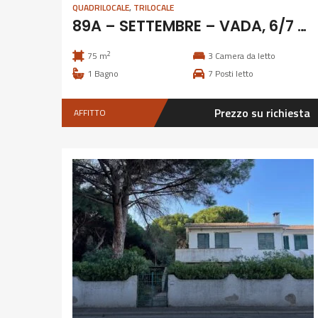
QUADRILOCALE
,
TRILOCALE
89A – SETTEMBRE – VADA, 6/7 posti letto
2
75 m
3
Camera da letto
1
Bagno
7
Posti letto
Prezzo su richiesta
AFFITTO