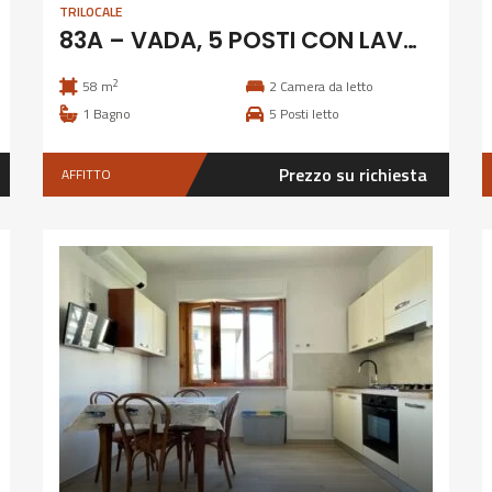
TRILOCALE
83A – VADA, 5 POSTI CON LAVATRICE E CLIMATIZZAZIONE
2
58 m
2
Camera da letto
1
Bagno
5
Posti letto
Prezzo su richiesta
AFFITTO