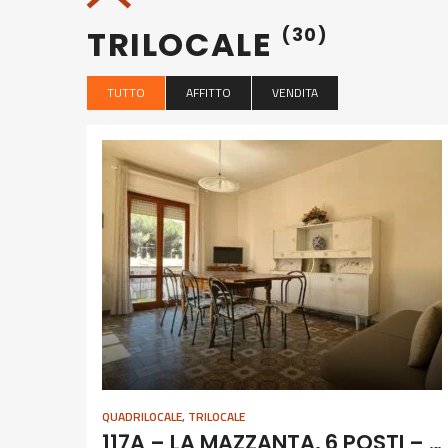
TRILOCALE
(30)
TUTTO
AFFITTO
VENDITA
QUADRILOCALE
,
TRILOCALE
117A – LA MAZZANTA, 6 POSTI – LUGLIO E SETTEMBRE