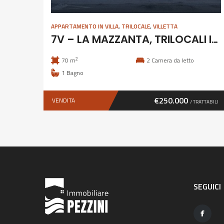
APPARTAMENTO IN VILLA
,
TRILOCALE
,
VILLETTA
7V – LA MAZZANTA, TRILOCALI IN POSIZIONE ESCLUSIVA
2
70 m
2
Camera da letto
1
Bagno
€250.000
VENDITA
/ TRATTABILI
SEGUICI