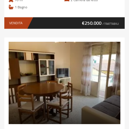
1
Bagno
€250.000
VENDITA
/ TRATTABILI