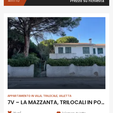
Prezzo su richiesta
AFFITTO
APPARTAMENTO IN VILLA
,
TRILOCALE
,
VILLETTA
7V – LA MAZZANTA, TRILOCALI IN POSIZIONE ESCLUSIVA
2
70 m
2
Camera da letto