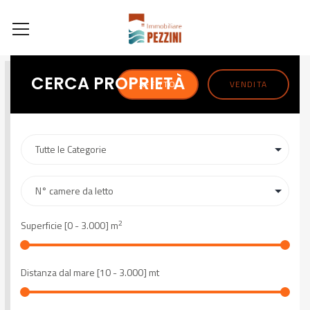
CERCA PROPRIETÀ
AFFITTO
VENDITA
2
Superficie [
0
-
3.000
] m
Distanza dal mare [
10
-
3.000
] mt