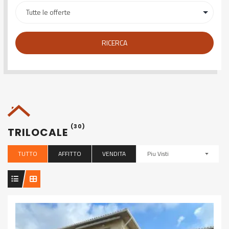
RICERCA
(30)
TRILOCALE
TUTTO
AFFITTO
VENDITA
Piu Visti