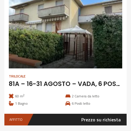
TRILOCALE
81A – 16-31 AGOSTO – VADA, 6 POSTI ZONA PIETRA BIANCA
2
60 m
2
Camera da letto
1
Bagno
6
Posti letto
Prezzo su richiesta
AFFITTO