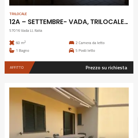
TRILOCALE
12A – SETTEMBRE- VADA, TRILOCALE CON TERRAZZA
57016 Vada LI, Italia
2
60 m
2
Camera da letto
1
Bagno
5
Posti letto
Prezzo su richiesta
AFFITTO