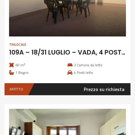
TRILOCALE
109A – 18/31 LUGLIO – VADA, 4 POSTI CON GIARDINO
2
60 m
2
Camera da letto
1
Bagno
4
Posti letto
Prezzo su richiesta
AFFITTO