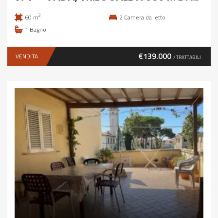
2
60 m
2
Camera da letto
1
Bagno
€139.000
VENDITA
/ TRATTABILI