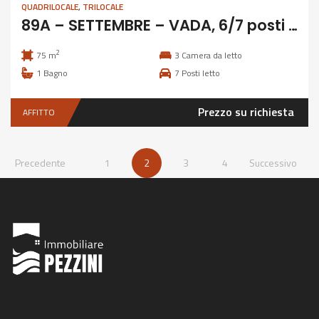
QUADRILOCALE
,
TRILOCALE
89A – SETTEMBRE – VADA, 6/7 posti letto
2
75 m
3
Camera da letto
1
Bagno
7
Posti letto
Prezzo su richiesta
AFFITTO
Precedente
1
2
3
4
Successivo