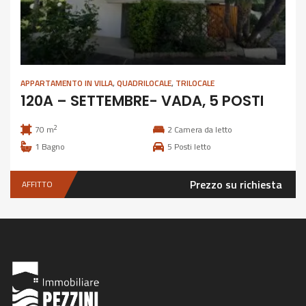
APPARTAMENTO IN VILLA
,
QUADRILOCALE
,
TRILOCALE
120A – SETTEMBRE- VADA, 5 POSTI
2
70 m
2
Camera da letto
1
Bagno
5
Posti letto
Prezzo su richiesta
AFFITTO