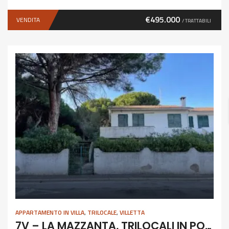
€495.000
VENDITA
/ TRATTABILI
APPARTAMENTO IN VILLA
,
TRILOCALE
,
VILLETTA
7V – LA MAZZANTA, TRILOCALI IN POSIZIONE ESCLUSIVA