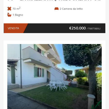
2
70 m
2
Camera da letto
1
Bagno
€250.000
VENDITA
/ TRATTABILI