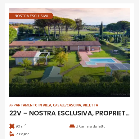
NOSTRA ESCLUSIVA
APPARTAMENTO IN VILLA
,
CASALE/CASCINA
,
VILLETTA
22V – NOSTRA ESCLUSIVA, PROPRIETA’ INDIPENDENTE CON PISCINA
2
90 m
3
Camera da letto
2
Bagno