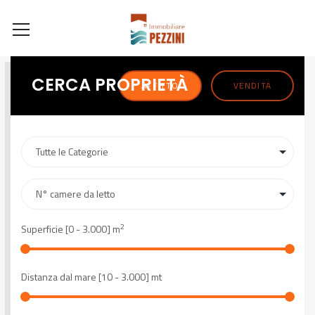
CERCA PROPRIETÀ
AFFITTO
VENDITA
2
Superficie [
0
-
3.000
] m
Distanza dal mare [
10
-
3.000
] mt