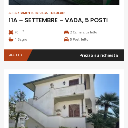
APPARTAMENTO IN VILLA
,
TRILOCALE
11A – SETTEMBRE – VADA, 5 POSTI
2
70 m
2
Camera da letto
1
Bagno
5
Posti letto
Prezzo su richiesta
AFFITTO