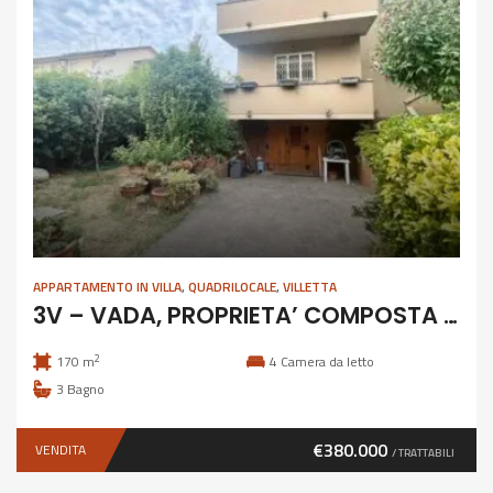
APPARTAMENTO IN VILLA
,
QUADRILOCALE
,
VILLETTA
3V – VADA, PROPRIETA’ COMPOSTA DA DUE APPARTAMENTI
2
170 m
4
Camera da letto
3
Bagno
€380.000
VENDITA
/ TRATTABILI