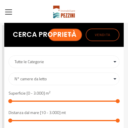
CERCA PROPRIETÀ
AFFITTO
VENDITA
2
Superficie [
0
-
3.000
] m
Distanza dal mare [
10
-
3.000
] mt