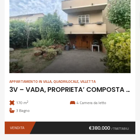
APPARTAMENTO IN VILLA
,
QUADRILOCALE
,
VILLETTA
3V – VADA, PROPRIETA’ COMPOSTA DA DUE APPARTAMENTI
2
170 m
4
Camera da letto
3
Bagno
€380.000
VENDITA
/ TRATTABILI