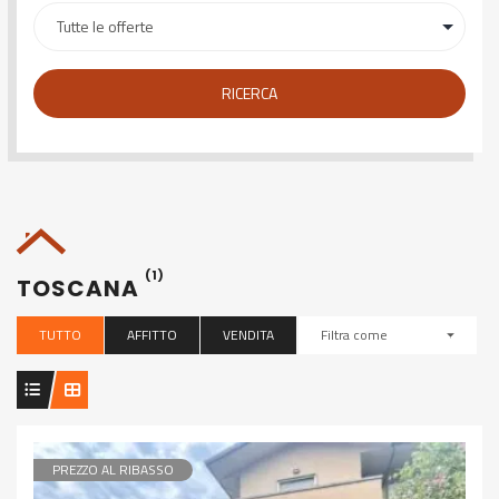
RICERCA
(1)
TOSCANA
TUTTO
AFFITTO
VENDITA
Filtra come
PREZZO AL RIBASSO