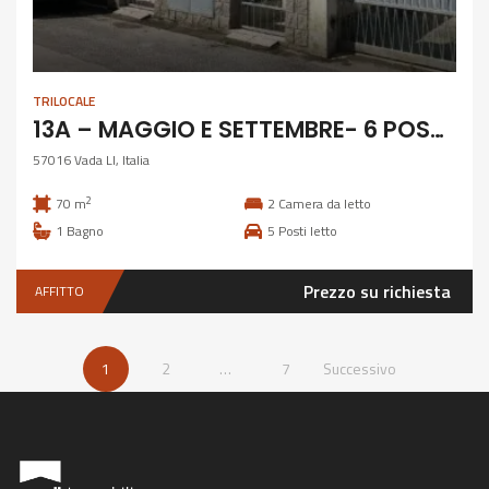
TRILOCALE
13A – MAGGIO E SETTEMBRE- 6 POSTI PIANO TERRA A 150 M DAL MARE
57016 Vada LI, Italia
2
70 m
2
Camera da letto
1
Bagno
5
Posti letto
Prezzo su richiesta
AFFITTO
1
2
…
7
Successivo