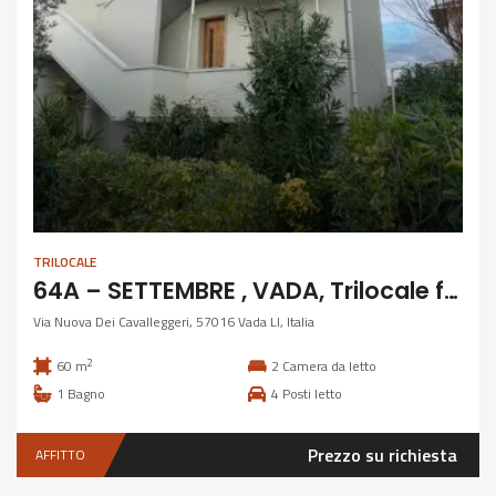
TRILOCALE
64A – SETTEMBRE , VADA, Trilocale fronte mare
Via Nuova Dei Cavalleggeri, 57016 Vada LI, Italia
2
60 m
2
Camera da letto
1
Bagno
4
Posti letto
Prezzo su richiesta
AFFITTO