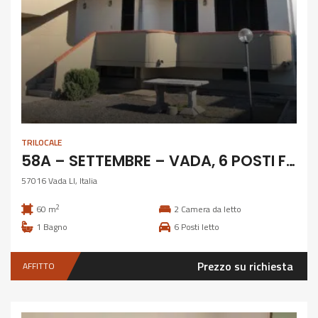
TRILOCALE
58A – SETTEMBRE – VADA, 6 POSTI FRONTE MARE CLIMATIZZATO
57016 Vada LI, Italia
2
60 m
2
Camera da letto
1
Bagno
6
Posti letto
Prezzo su richiesta
AFFITTO