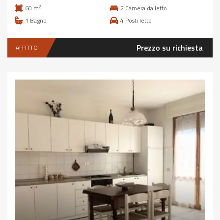
2
60 m
2
Camera da letto
1
Bagno
4
Posti letto
Prezzo su richiesta
AFFITTO