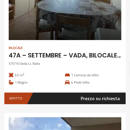
BILOCALE
47A – SETTEMBRE – VADA, BILOCALE 4 POSTI
57016 Vada LI, Italia
2
45 m
1
Camera da letto
1
Bagno
4
Posti letto
Prezzo su richiesta
AFFITTO