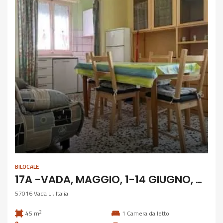
BILOCALE
17A -VADA, MAGGIO, 1-14 GIUGNO, SETTEMBRE – Bilocale 5 posti a 200 m dal mare
57016 Vada LI, Italia
2
45 m
1
Camera da letto