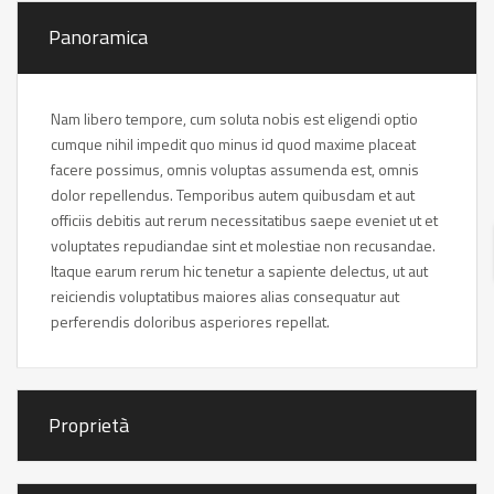
Panoramica
Nam libero tempore, cum soluta nobis est eligendi optio
cumque nihil impedit quo minus id quod maxime placeat
facere possimus, omnis voluptas assumenda est, omnis
dolor repellendus. Temporibus autem quibusdam et aut
officiis debitis aut rerum necessitatibus saepe eveniet ut et
voluptates repudiandae sint et molestiae non recusandae.
Itaque earum rerum hic tenetur a sapiente delectus, ut aut
reiciendis voluptatibus maiores alias consequatur aut
perferendis doloribus asperiores repellat.
Proprietà