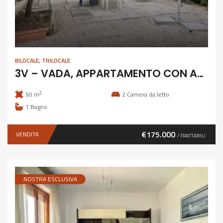
BILOCALE
,
TRILOCALE
3V – VADA, APPARTAMENTO CON AMPIO GIARDINO
2
50 m
2
Camera da letto
1
Bagno
€175.000
VENDITA
/ TRATTABILI
NOSTRA ESCLUSIVA