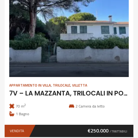
APPARTAMENTO IN VILLA
,
TRILOCALE
,
VILLETTA
7V – LA MAZZANTA, TRILOCALI IN POSIZIONE ESCLUSIVA
2
70 m
2
Camera da letto
1
Bagno
€250.000
VENDITA
/ TRATTABILI