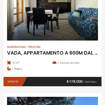
QUADRILOCALE
,
TRILOCALE
VADA, APPARTAMENTO A 600M DAL MARE
2
75 m
2
Camera da letto
1
Bagno
€178.000
VENDITA
/ TRATTABILI