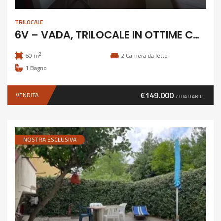
TRILOCALE
6V – VADA, TRILOCALE IN OTTIME CONDIZIONI
2
60 m
2
Camera da letto
1
Bagno
€149.000
VENDITA
/ TRATTABILI
NOSTRA ESCLUSIVA