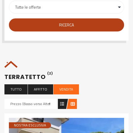
RICERCA
(2)
TERRATETTO
TUTTO
AFFITTO
VENDITA
Prezzo (Basso verso Alto)
NOSTRA ESCLUSIVA