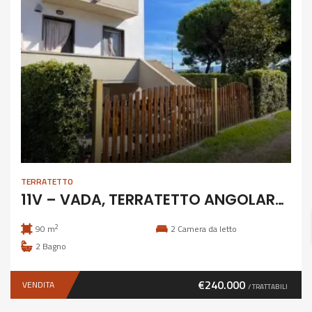
TERRATETTO
11V – VADA, TERRATETTO ANGOLARE CON GIARDINO E GARAGE
2
90 m
2
Camera da letto
2
Bagno
€240.000
VENDITA
/ TRATTABILI