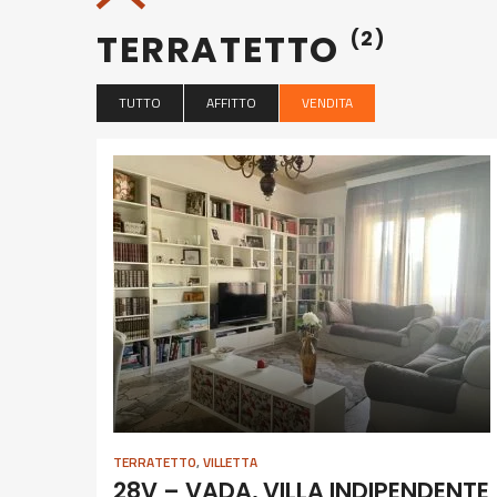
TERRATETTO
(2)
TUTTO
AFFITTO
VENDITA
TERRATETTO
,
VILLETTA
28V – VADA, VILLA INDIPENDENTE