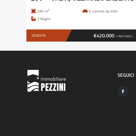
2
260 m
4
Camera da letto
2
Bagno
€420.000
VENDITA
/ TRATTABILI
SEGUICI