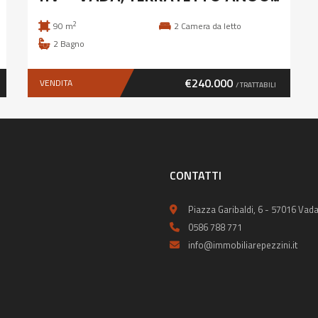
2
90 m
2
Camera da letto
2
Bagno
€240.000
VENDITA
/ TRATTABILI
CONTATTI
Piazza Garibaldi, 6 - 57016 Vada
0586 788 771
info@immobiliarepezzini.it