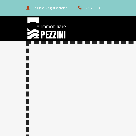
Login o Registrazione
215-598-385